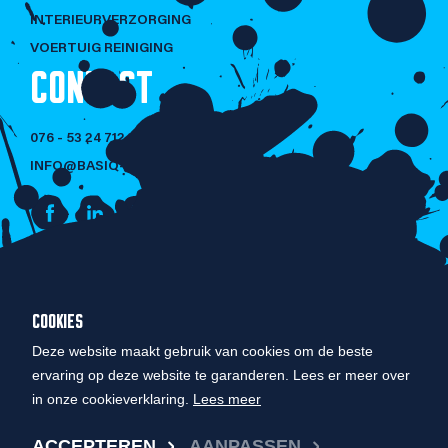
INTERIEURVERZORGING
VOERTUIG REINIGING
CONTACT
076 - 53 24 712
INFO@BASIQ-CLEANING.NL
NIET LULLEN
COOKIES
MAAR POETSEN!
Deze website maakt gebruik van cookies om de beste
ervaring op deze website te garanderen. Lees er meer over
in onze cookieverklaring.
Lees meer
© COPYRIGHT 2026 BASIQ CLEANING
ACCEPTEREN
AANPASSEN