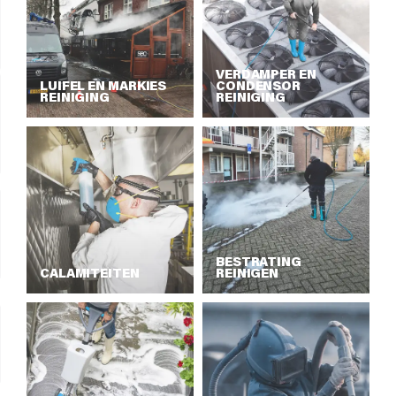
VERDAMPER EN
LUIFEL EN MARKIES
CONDENSOR
REINIGING
REINIGING
BESTRATING
CALAMITEITEN
REINIGEN