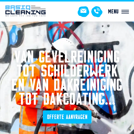
Menu
VAN GEVELREINIGING
TOT SCHILDERWERK
EN VAN DAKREINIGING
TOT DAKCOATING…
OFFERTE AANVRAGEN