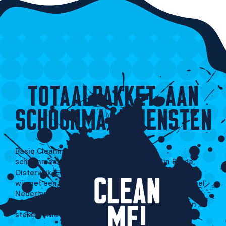
TOTAALPAKKET AAN
SCHOONMAAKDIENSTEN
Basiq Cleaning is een jong en flexibel
schoonmaakbedrijf. Vanuit onze locaties in Breda,
Oisterwijk, Echt, Hoogeveen en Amsterdam werken
wij met een enthousiast team van mensen door heel
Nederland. Wij staan 24 uur per dag, 7 dagen per
week voor u klaar om onze handen uit de mouwen te
steken. “Niet lullen maar poetsen!”