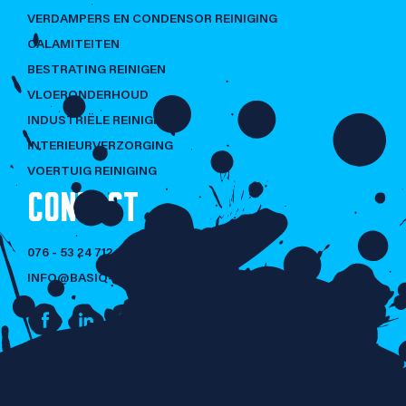
VERDAMPERS EN CONDENSOR REINIGING
CALAMITEITEN
BESTRATING REINIGEN
VLOERONDERHOUD
INDUSTRIËLE REINIGING
INTERIEURVERZORGING
VOERTUIG REINIGING
CONTACT
076 - 53 24 712
INFO@BASIQ-CLEANING.NL
NIET LULLEN