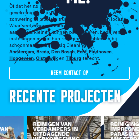
Of dat het nu gaat om interieurverzorging,
gevelreiniging, dakreiniging, het reinigen van uw
zonwering of mobiele truckwash op uw eigen locatie.
Waar veel schoonmaakbedrijven hun diensten-
aanbod verkleinen kunnen particulieren, bedrijven en
instellingen met al hun reinigings- problemen bij
schoonmaakbedrijf Basiq Cleaning in
Amsterdam
,
Breda
,
Den Bosch
,
Echt
,
Eindhoven
,
Hoogeveen
,
Oisterwijk
en
Tilburg
terecht.
NEEM CONTACT OP
RECENTE PROJECTEN
REINIGING
REINIGING GALE
CONDENSORS
BIJ VVE IN
KOELHUIS IN
OISTERWIJK