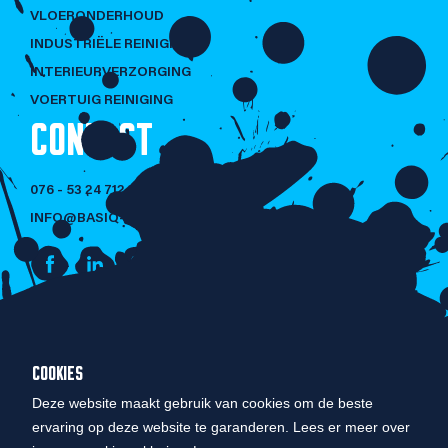
VLOERONDERHOUD
INDUSTRIËLE REINIGING
INTERIEURVERZORGING
VOERTUIG REINIGING
CONTACT
076 - 53 24 712
INFO@BASIQ-CLEANING.NL
NIET LULLEN
COOKIES
MAAR POETSEN!
Deze website maakt gebruik van cookies om de beste
ervaring op deze website te garanderen. Lees er meer over