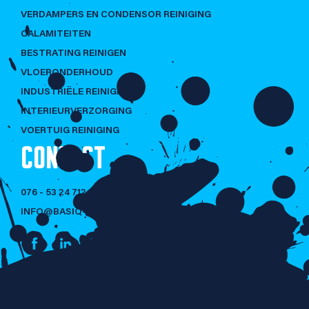
VERDAMPERS EN CONDENSOR REINIGING
CALAMITEITEN
BESTRATING REINIGEN
VLOERONDERHOUD
INDUSTRIËLE REINIGING
INTERIEURVERZORGING
VOERTUIG REINIGING
CONTACT
076 - 53 24 712
INFO@BASIQ-CLEANING.NL
NIET LULLEN