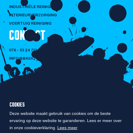
INDUSTRIËLE REINIGING
INTERIEURVERZORGING
VOERTUIG REINIGING
CONTACT
076 - 53 24 712
INFO@BASIQ-CLEANING.NL
NIET LULLEN
COOKIES
MAAR POETSEN!
Deze website maakt gebruik van cookies om de beste
ervaring op deze website te garanderen. Lees er meer over
in onze cookieverklaring.
Lees meer