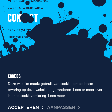
INTERIEURVERZORGING
VOERTUIG REINIGING
CONTACT
076 - 53 24 712
INFO@BASIQ-CLEANING.NL
NIET LULLEN
COOKIES
MAAR POETSEN!
Deze website maakt gebruik van cookies om de beste
ervaring op deze website te garanderen. Lees er meer over
in onze cookieverklaring.
Lees meer
© COPYRIGHT 2026 BASIQ CLEANING
ACCEPTEREN
AANPASSEN
PRIVACY BELEID
DESIGN BY 9|CA