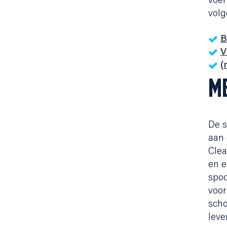
voer
volg
B
V
(
M
De s
aan 
Clea
en e
spoo
voor
scho
leve