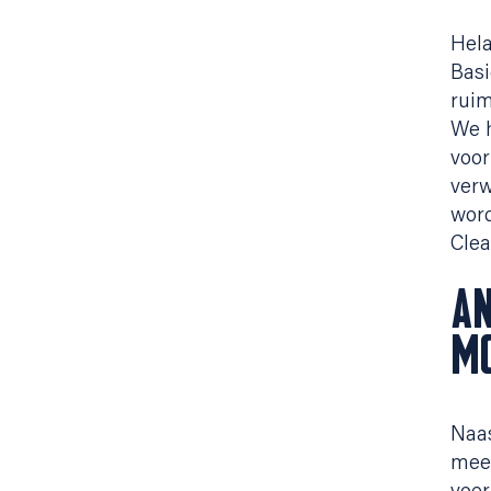
Hela
Basi
ruim
We 
voor
verw
word
Clea
AN
M
Naas
meer