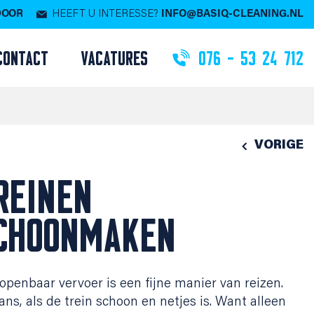
 DOOR
HEEFT U INTERESSE?
INFO@BASIQ-CLEANING.NL
CONTACT
VACATURES
076 - 53 24 712
VORIGE
REINEN
CHOONMAKEN
openbaar vervoer is een fijne manier van reizen.
ans, als de trein schoon en netjes is. Want alleen