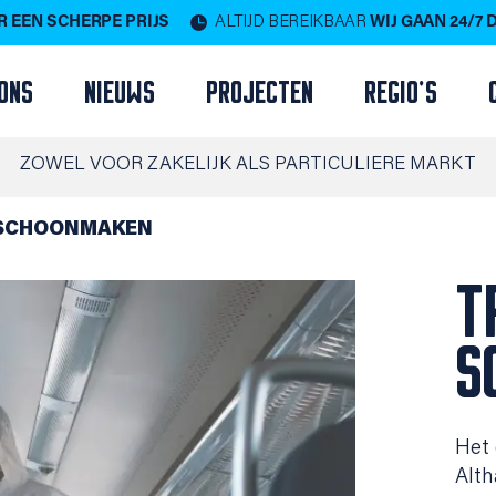
 EEN SCHERPE PRIJS
ALTIJD BEREIKBAAR
WIJ GAAN 24/7
ONS
NIEUWS
PROJECTEN
REGIO'S
ZOWEL VOOR ZAKELIJK ALS PARTICULIERE MARKT
 SCHOONMAKEN
T
S
Het 
Alth