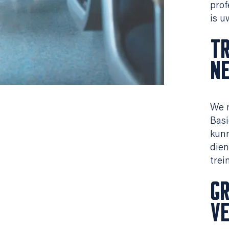
prof
is u
T
N
We m
Basi
kunn
dien
trei
GR
V