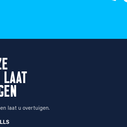
ZE
 LAAT
GEN
en laat u overtuigen.
ILLS