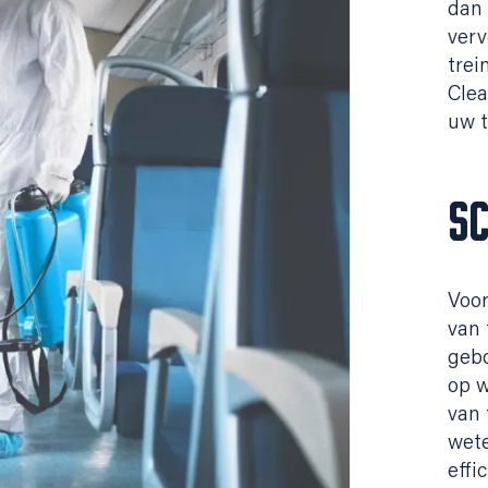
dan 
verv
trei
Clea
uw t
S
Voor
van 
gebo
op 
van 
wete
effi