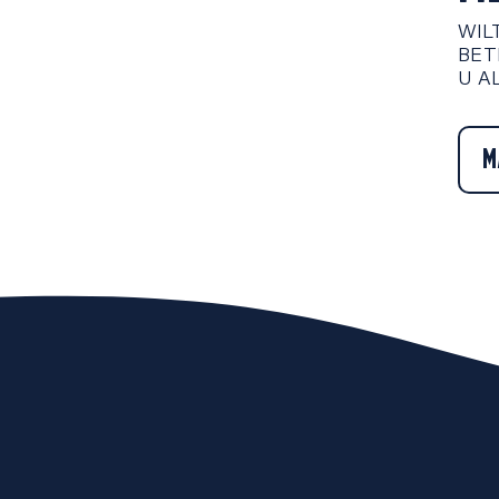
WIL
BET
U A
M