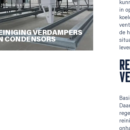
kunn
in o
koel
vent
EINIGING VERDAMPERS
de h
N CONDENSORS
situ
leve
RE
V
Basi
Daar
rege
rein
onha