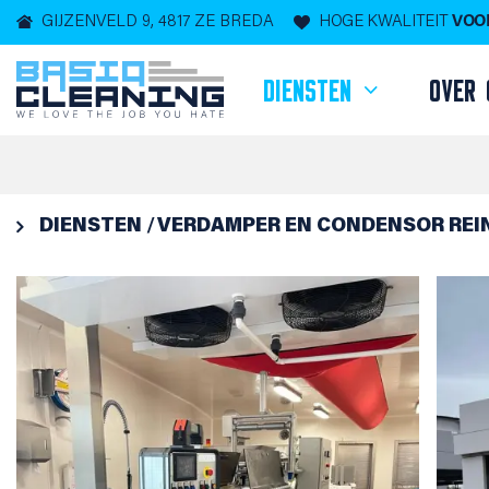
GIJZENVELD 9, 4817 ZE BREDA
HOGE KWALITEIT
VOOR
DIENSTEN
OVER 

DIENSTEN
VERDAMPER EN CONDENSOR REI