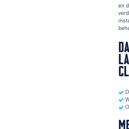
en d
ver
inst
beh
D
LA
CL
D
W
O
M