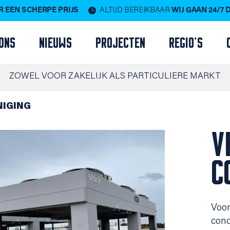
 EEN SCHERPE PRIJS
ALTIJD BEREIKBAAR
WIJ GAAN 24/7
ONS
NIEUWS
PROJECTEN
REGIO'S
ZOWEL VOOR ZAKELIJK ALS PARTICULIERE MARKT
NIGING
V
C
Voor
cond