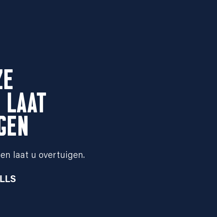
ZE
 LAAT
GEN
en laat u overtuigen.
ILLS