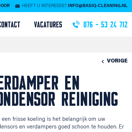
 DOOR
HEEFT U INTERESSE?
INFO@BASIQ-CLEANING.NL
CONTACT
VACATURES
076 - 53 24 712
VORIGE
ERDAMPER EN
ONDENSOR REINIGING
 een frisse koeling is het belangrijk om uw
ensors en verdampers goed schoon te houden. Er