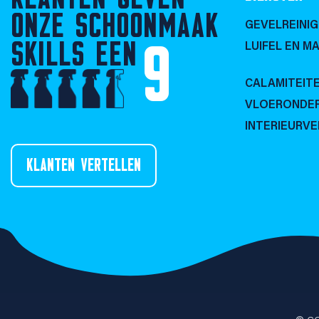
ONZE SCHOONMAAK
GEVELREINIG
SKILLS EEN
9
LUIFEL EN MA
CALAMITEIT
VLOERONDE
INTERIEURV
KLANTEN VERTELLEN