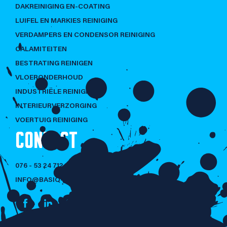
DAKREINIGING EN-COATING
LUIFEL EN MARKIES REINIGING
VERDAMPERS EN CONDENSOR REINIGING
CALAMITEITEN
BESTRATING REINIGEN
VLOERONDERHOUD
INDUSTRIËLE REINIGING
INTERIEURVERZORGING
VOERTUIG REINIGING
CONTACT
076 - 53 24 712
INFO@BASIQ-CLEANING.NL