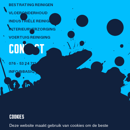
BESTRATING REINIGEN
VLOERONDERHOUD
INDUSTRIËLE REINIGING
INTERIEURVERZORGING
VOERTUIG REINIGING
CONTACT
076 - 53 24 712
INFO@BASIQ-CLEANING.NL
NIET LULLEN
COOKIES
MAAR POETSEN!
Deze website maakt gebruik van cookies om de beste