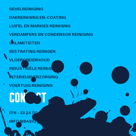
GEVELREINIGING
DAKREINIGING EN-COATING
LUIFEL EN MARKIES REINIGING
VERDAMPERS EN CONDENSOR REINIGING
CALAMITEITEN
BESTRATING REINIGEN
VLOERONDERHOUD
INDUSTRIËLE REINIGING
INTERIEURVERZORGING
VOERTUIG REINIGING
CONTACT
076 - 53 24 712
INFO@BASIQ-CLEANING.NL