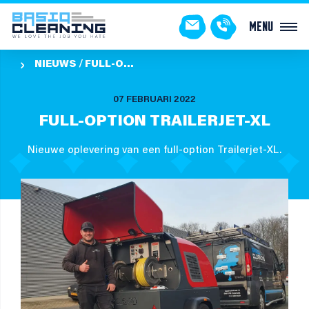
Menu
NIEUWS
FULL-OPTION TRAILERJET-XL

07 FEBRUARI 2022
FULL-OPTION TRAILERJET-XL
Nieuwe oplevering van een full-option Trailerjet-XL.