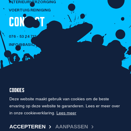
INTERIEURVERZORGING
VOERTUIG REINIGING
CONTACT
076 - 53 24 712
INFO@BASIQ-CLEANING.NL
NIET LULLEN
COOKIES
MAAR POETSEN!
Deze website maakt gebruik van cookies om de beste
ervaring op deze website te garanderen. Lees er meer over
in onze cookieverklaring.
Lees meer
© COPYRIGHT 2026 BASIQ CLEANING
ACCEPTEREN
AANPASSEN
PRIVACY BELEID
DESIGN BY 9|CA