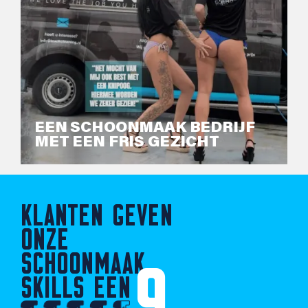
EEN SCHOONMAAK BEDRIJF
MET EEN FRIS GEZICHT
KLANTEN GEVEN
ONZE
SCHOONMAAK
9
SKILLS EEN