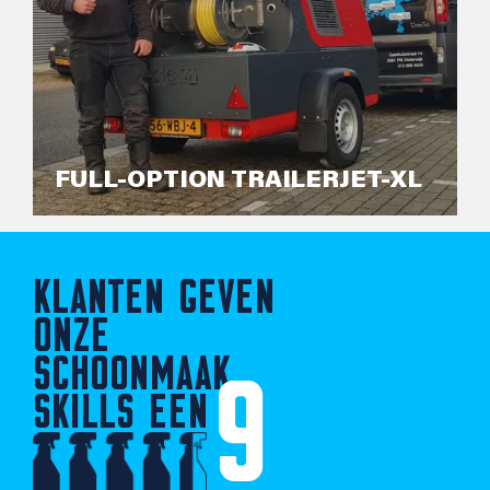
FULL-OPTION TRAILERJET-XL
KLANTEN GEVEN
ONZE
SCHOONMAAK
9
SKILLS EEN